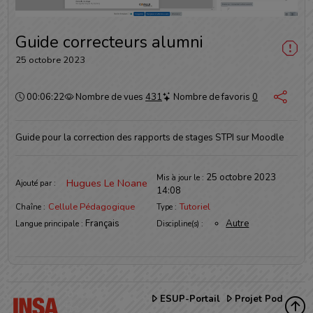
vidéo
Guide correcteurs alumni
25 octobre 2023
Durée :
00:06:22
Nombre de vues
431
Nombre de favoris
0
Guide pour la correction des rapports de stages STPI sur Moodle
Informations
25 octobre 2023
Mis à jour le :
Hugues Le Noane
Ajouté par :
14:08
Cellule Pédagogique
Tutoriel
Chaîne :
Type :
Français
Autre
Langue principale :
Discipline(s) :
ESUP-Portail
Projet Pod