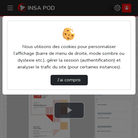
INSA POD
Rechercher
Accueil
Cellule Pédagogique
Guide Correcteurs Alumni
Cellule Pédagogique
Nous utilisons des cookies pour personnaliser
l’affichage (barre de menu de droite, mode sombre ou
Vidéos de la cellule pédagogique.
dyslexie etc.), gérer la session (authentification) et
analyser le trafic du site (pour certaines instances).
contact : cellule-pedagogique@insa-rennes.fr
J’ai compris
Lire
la