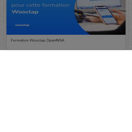
Formation Wooclap OpenINSA
00:02:35
[POD] 3 - Sous-titrer une vidéo