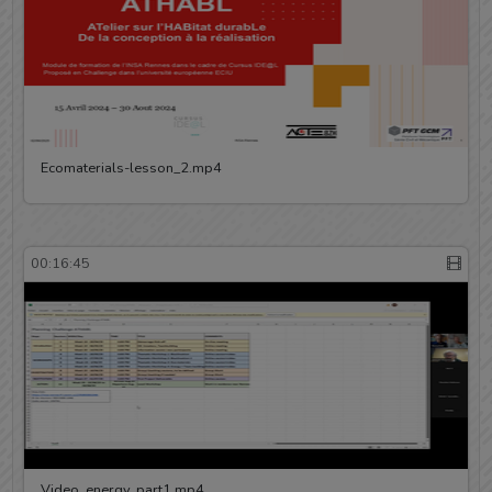
Ecomaterials-lesson_2.mp4
00:16:45
Video_energy_part1.mp4