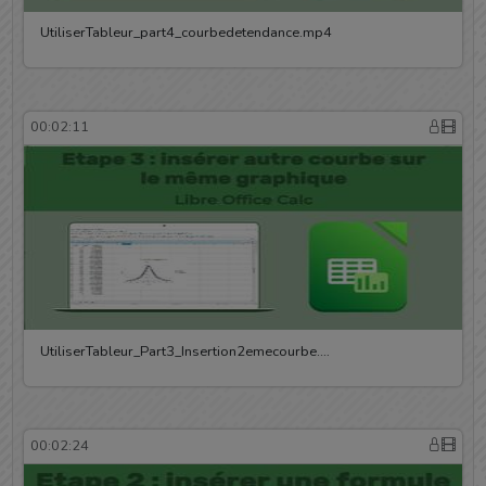
UtiliserTableur_part4_courbedetendance.mp4
00:02:11
UtiliserTableur_Part3_Insertion2emecourbe.…
00:02:24