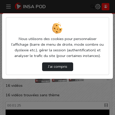
INSA POD
Rechercher
Accueil
INSA Pod
INSA Pod
Statistiques de vues
Video
Nous utilisons des cookies pour personnaliser
l’affichage (barre de menu de droite, mode sombre ou
Audio
dyslexie etc.), gérer la session (authentification) et
analyser le trafic du site (pour certaines instances).
J’ai compris
16 vidéos
16 vidéos trouvées sans thème
00:01:25