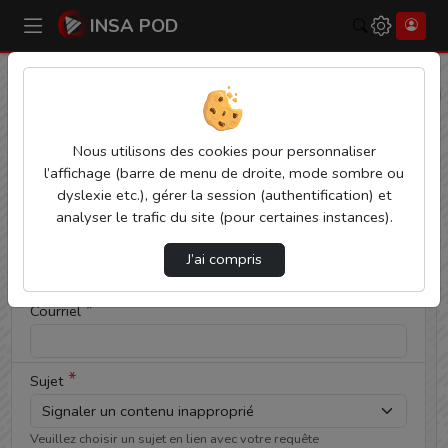
INSA POD
Rechercher
Cocher
Accueil
Contactez nous
cette case si
vous êtes
Contactez nous
un humain
Nous utilisons des cookies pour personnaliser
en métal
l’affichage (barre de menu de droite, mode sombre ou
(obligatoire)
Votre message
dyslexie etc.), gérer la session (authentification) et
analyser le trafic du site (pour certaines instances).
*
Nom
J’ai compris
*
Courriel
*
Sujet
Veuillez choisir un sujet en lien avec votre requête