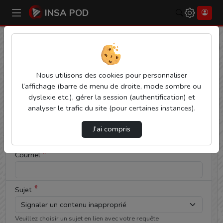
INSA POD
Rechercher
Cocher
Accueil
Contactez nous
cette case si
vous êtes
Contactez nous
un humain
Nous utilisons des cookies pour personnaliser
en métal
l’affichage (barre de menu de droite, mode sombre ou
(obligatoire)
Votre message
dyslexie etc.), gérer la session (authentification) et
analyser le trafic du site (pour certaines instances).
*
Nom
J’ai compris
*
Courriel
*
Sujet
Veuillez choisir un sujet en lien avec votre requête