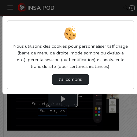
INSA POD
Rech
Accueil
Electronique et Télécommunication (E&T)
[Insa_Euromed_4gee]_Cours_Visio_Enl-20211216…
Nous utilisons des cookies pour personnaliser l’affichage
Electronique et
(barre de menu de droite, mode sombre ou dyslexie
Télécommunication (E&T)
etc.), gérer la session (authentification) et analyser le
trafic du site (pour certaines instances).
J’ai compris
Lire
la
vidéo