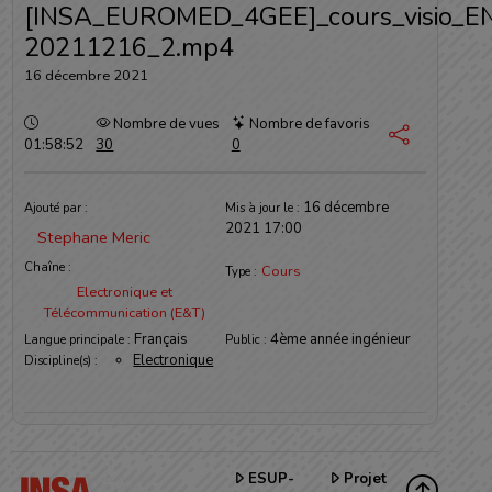
[INSA_EUROMED_4GEE]_cours_visio_E
20211216_2.mp4
16 décembre 2021
Durée :
Nombre de vues
Nombre de favoris
01:58:52
30
0
Informations
16 décembre
Ajouté par :
Mis à jour le :
2021 17:00
Stephane Meric
Chaîne :
Cours
Type :
Electronique et
Télécommunication (E&T)
Français
4ème année ingénieur
Langue principale :
Public :
Electronique
Discipline(s) :
ESUP-
Projet