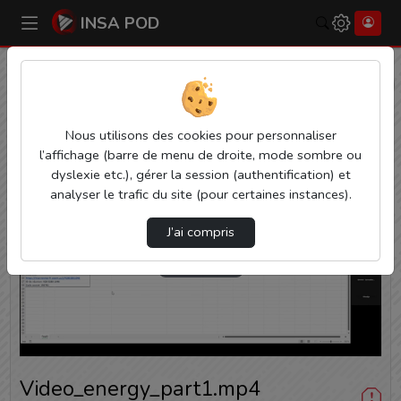
INSA POD
Rechercher
Accueil
INSA Pod
Video_Energy_Part1.Mp4
INSA Pod
Nous utilisons des cookies pour personnaliser
l’affichage (barre de menu de droite, mode sombre ou
dyslexie etc.), gérer la session (authentification) et
analyser le trafic du site (pour certaines instances).
J’ai compris
Lire
la
vidéo
Video_energy_part1.mp4