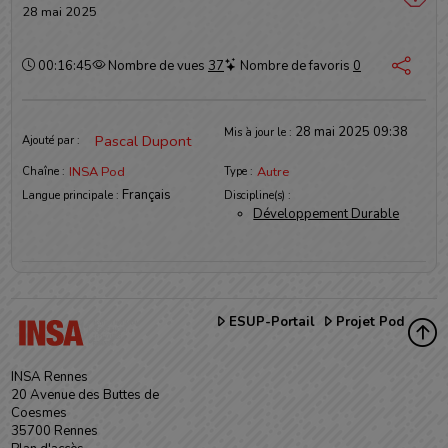
28 mai 2025
Durée :
00:16:45
Nombre de vues
37
Nombre de favoris
0
Informations
28 mai 2025 09:38
Mis à jour le :
Pascal Dupont
Ajouté par :
INSA Pod
Autre
Chaîne :
Type :
Français
Langue principale :
Discipline(s) :
Développement Durable
ESUP-Portail
Projet Pod
INSA Rennes
20 Avenue des Buttes de
Coesmes
35700 Rennes