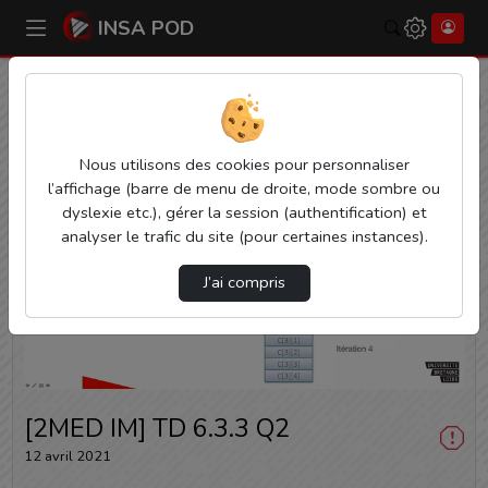
INSA POD
Rechercher
Accueil
Vidéos
[2MED IM] TD 6.3.3 Q2
Nous utilisons des cookies pour personnaliser
l’affichage (barre de menu de droite, mode sombre ou
dyslexie etc.), gérer la session (authentification) et
analyser le trafic du site (pour certaines instances).
J’ai compris
Lire
la
vidéo
[2MED IM] TD 6.3.3 Q2
12 avril 2021