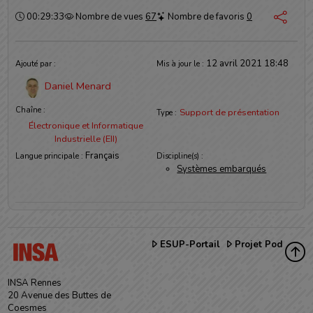
Durée :
00:29:33
Nombre de vues
67
Nombre de favoris
0
Informations
12 avril 2021 18:48
Ajouté par :
Mis à jour le :
Daniel Menard
Chaîne :
Support de présentation
Type :
Électronique et Informatique
Industrielle (EII)
Français
Langue principale :
Discipline(s) :
Systèmes embarqués
ESUP-Portail
Projet Pod
INSA Rennes
20 Avenue des Buttes de
Coesmes