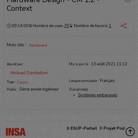
Context
Durée :
00:14:00
Nombre de vues
75
Nombre de favoris
1
Mots clés :
hardware
Informations
13 août 2021 11:12
Ajouté par :
Mis à jour le :
Mickael Dardaillon
Français
Langue principale :
Cours
Type :
5ème année ingénieur
Public :
Discipline(s) :
Systèmes embarqués
ESUP-Portail
Projet Pod