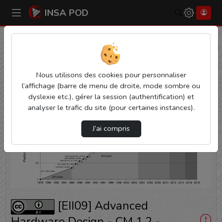
INSA POD
Rechercher
Accueil
Vidéos
[EII09] Advanced Hardware Design - CM 1.2 - …
Nous utilisons des cookies pour personnaliser
l’affichage (barre de menu de droite, mode sombre ou
dyslexie etc.), gérer la session (authentification) et
analyser le trafic du site (pour certaines instances).
J’ai compris
Lire
la
vidéo
[EII09] Advanced
Hardware Design - CM 1.2 -