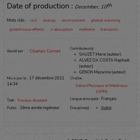
Date of production :
th
December, 10
Mots clés :
co2
energy
environment
global warming
greenhouse effects
ir absoption
methane
transport
Informations
Contributeur(s) :
Charles Cornet
Ajouté par :
SAUZET Marie (auteur)
ALVEZ DA COSTA Raphaël
(auteur)
GENON Mazarine (auteur)
17 décembre 2021
Mis à jour le :
Chaîne :
14:34
Génie Physique et Matériaux
(GPM)
Français
Langue principale :
Travaux étudiant
Type :
2ème année ingénieur
Autre
Public :
Discipline(s) :