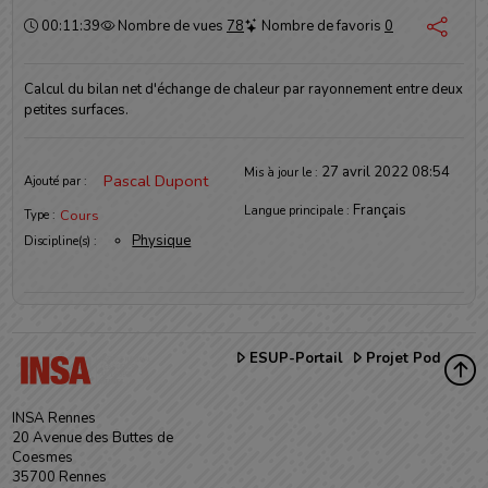
Durée :
00:11:39
Nombre de vues
78
Nombre de favoris
0
Calcul du bilan net d'échange de chaleur par rayonnement entre deux
petites surfaces.
Informations
27 avril 2022 08:54
Mis à jour le :
Pascal Dupont
Ajouté par :
Français
Langue principale :
Cours
Type :
Physique
Discipline(s) :
ESUP-Portail
Projet Pod
INSA Rennes
20 Avenue des Buttes de
Coesmes
35700 Rennes