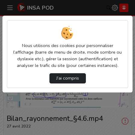
INSA POD
Rechercher
Accueil
Vidéos
Bilan_rayonnement_§4.6.mp4
Nous utilisons des cookies pour personnaliser
l’affichage (barre de menu de droite, mode sombre ou
dyslexie etc.), gérer la session (authentification) et
analyser le trafic du site (pour certaines instances).
J’ai compris
Lire
la
vidéo
Bilan_rayonnement_§4.6.mp4
27 avril 2022