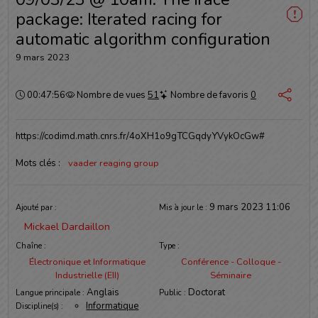
package: Iterated racing for
automatic algorithm configuration
9 mars 2023
Durée :
00:47:56
Nombre de vues
51
Nombre de favoris
0
https://codimd.math.cnrs.fr/4oXH1o9gTCGqdyYVykOcGw#
Mots clés :
vaader reaging group
Informations
9 mars 2023 11:06
Ajouté par :
Mis à jour le :
Mickael Dardaillon
Chaîne :
Type :
Électronique et Informatique
Conférence - Colloque -
Industrielle (EII)
Séminaire
Anglais
Doctorat
Langue principale :
Public :
Informatique
Discipline(s) :