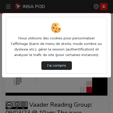
INSA POD
Rechercher
Accueil
Vidéos
Vaader Reading Group: 09/03/23 @ 10am: The i…
Nous utilisons des cookies pour personnaliser
l’affichage (barre de menu de droite, mode sombre ou
dyslexie etc.), gérer la session (authentification) et
analyser le trafic du site (pour certaines instances).
J’ai compris
Lire
la
vidéo
Vaader Reading Group:
09/03/23 @ 10am: The irace