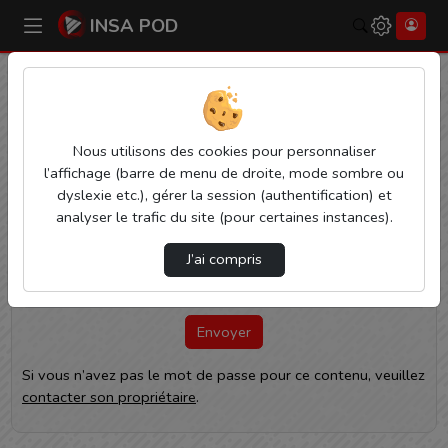
INSA POD
Rechercher
Accueil
Vidéos
Capsules Espagnol LE R ESPAGNOL 10 2023.mp4
Nous utilisons des cookies pour personnaliser
Mot de passe requis
l’affichage (barre de menu de droite, mode sombre ou
dyslexie etc.), gérer la session (authentification) et
Cette vidéo est protégée par un mot de passe, veuillez le
analyser le trafic du site (pour certaines instances).
fournir et cliquez sur envoyer.
*
J’ai compris
Mot de passe
Envoyer
Si vous n’avez pas le mot de passe pour ce contenu, veuillez
contacter son propriétaire
.