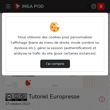
INSA POD
Rechercher
Accueil
Vidéos
Tutoriel Europresse
Nous utilisons des cookies pour personnaliser
l’affichage (barre de menu de droite, mode sombre ou
dyslexie etc.), gérer la session (authentification) et
analyser le trafic du site (pour certaines instances).
J’ai compris
Lire
la
vidéo
Tutoriel Europresse
17 octobre 2023