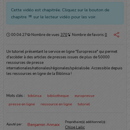
Cette vidéo est chapitrée. Cliquez sur le bouton de
chapitre
sur le lecteur vidéo pour les voir.
Durée :
00:04:27
Nombre de vues
370
Nombre de favoris
0
Un tutoriel présentant le service en ligne "Europresse" qui permet
d'accèder à des articles de presses issues de plus de 50000
ressources de presse
internationales/nationales/régionales/spécialisée. Accessible depuis
les ressources en ligne de la Biblinsa !
Mots clés :
biblinsa
bibliotheque
europresse
presse en ligne
ressource en ligne
tutoriel
Informations
Propriétaire(s) additionnel(s) :
Benjamin Annaix
Ajouté par :
Chloe Lailic