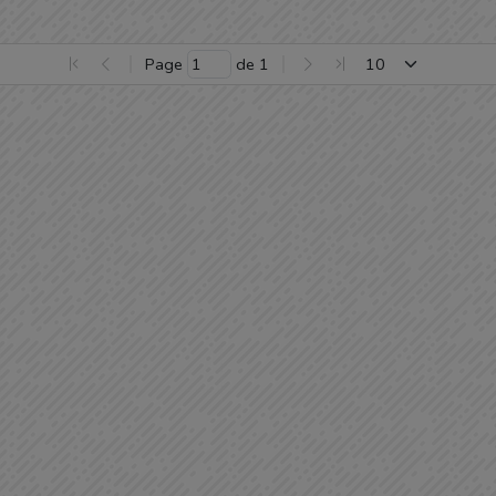
Page 
 de 
1