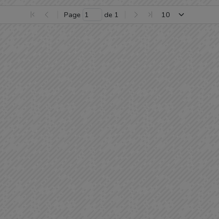
Page 
 de 
1