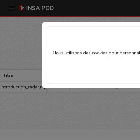
INSA POD
Statistiques d
Nous utilisons des cookies pour personnali
Titre
Vue de la journée
Vue du mois
Introduction_radar.mp4
0
2