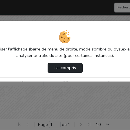
e visualisation de la vidéo Introdu
ser l’affichage (barre de menu de droite, mode sombre ou dyslexie et
Modifier la période de
analyser le trafic du site (pour certaines instances).
visualisation
J’ai compris
Vue de l’année
Vue totale depuis création
Ajouts en favoris d
18
36
0
Page 
 de 
1