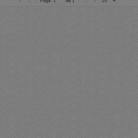
Page 
 de 
1