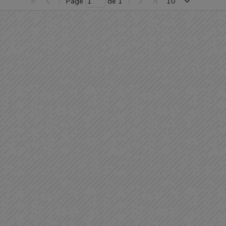
Page 
 de 
1