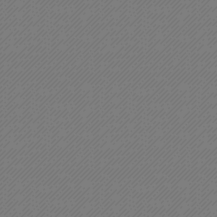
56
56
0
46
46
0
47
47
0
16
16
0