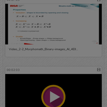
Video_2-2_Morphomath_Binary-images_AI_4EII…
00:02:03