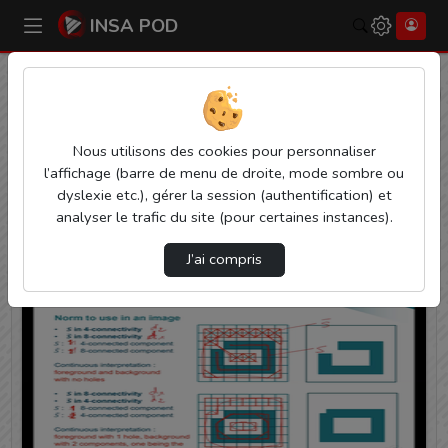
INSA POD
Rechercher
Accueil
Vidéos
20 vidéos trouvées
Nous utilisons des cookies pour personnaliser
l’affichage (barre de menu de droite, mode sombre ou
Audio
Video
Statistiques de vues
dyslexie etc.), gérer la session (authentification) et
Direction de tri
analyser le trafic du site (pour certaines instances).
↘
Tri
J’ai compris
00:20:48