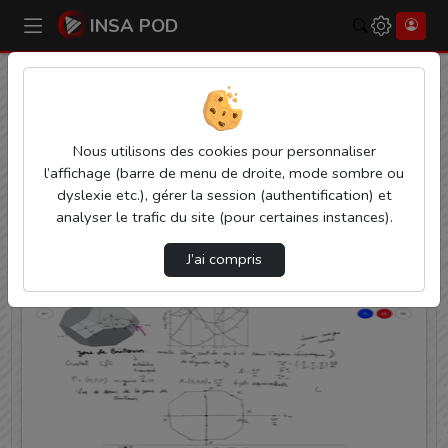
INSA POD
Rechercher
Accueil
Vidéos
16 vidéos trouvées
Nous utilisons des cookies pour personnaliser
l’affichage (barre de menu de droite, mode sombre ou
Audio
Video
Statistiques de vues
dyslexie etc.), gérer la session (authentification) et
Direction de tri
analyser le trafic du site (pour certaines instances).
↘
Tri
J’ai compris
01:12:40