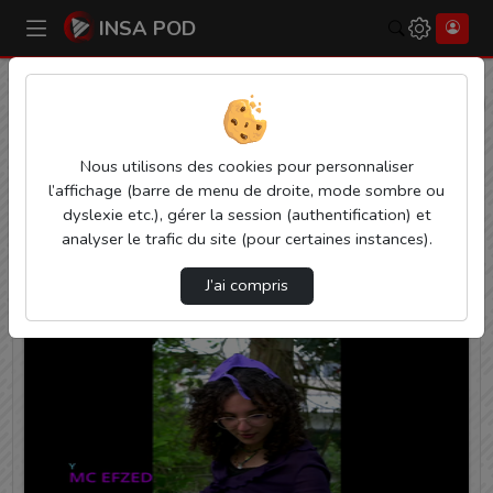
INSA POD
Rechercher
Accueil
Vidéos
1 vidéo trouvée
Nous utilisons des cookies pour personnaliser
l’affichage (barre de menu de droite, mode sombre ou
Audio
Video
Statistiques de vues
dyslexie etc.), gérer la session (authentification) et
Direction de tri
analyser le trafic du site (pour certaines instances).
↘
Tri
J’ai compris
00:13:48